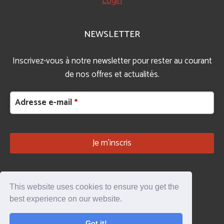
Login
NEWSLETTER
Inscrivez-vous à notre newsletter pour rester au courant
de nos offres et actualités.
Adresse e-mail
*
Je m’inscris
Your Website
*
This website uses cookies to ensure you get the
best experience on our website.
©2025 DST SÉCURITÉ
Got it!